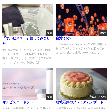
美容
旅行
「オルビスユー」使ってみまし
台湾その2
た
今回の旅のメインイベント❣️ 屏東で開催さ
れた ランタンフェスティバルに行ってき
大好評のオルビスのエイジングケア商品
ました。 広大な土地にテーマ毎に...
「オルビスユー」 新CMの放送もされ、
益々人気が高まりそうです。 そこで実際
に「オルビスユー」を使ってみ...
美容
美味しいもの
オルビスユードット
成城石井のプレミアムデザート
オルビスの最高峰エイジングケア商品「オ
成城石井といえば輸入食材などを取り扱っ