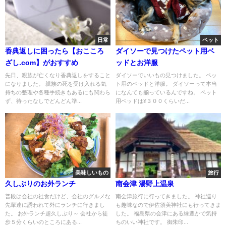
日常
ペット
香典返しに困ったら【おこころ
ダイソーで見つけたペット用ベ
ざし.com】がおすすめ
ッドとお洋服
先日、親族が亡くなり香典返しをすること
ダイソーでいいもの見つけました。 ペッ
になりました。 親族の死を受け入れる気
ト用のベッドと洋服。 ダイソーって本当
持ちの整理や各種手続きもあるにも関わら
になんても揃っているんですね。 ペット
ず、待ったなしでどんどん準...
用ベッドは¥３００くらいだ...
美味しいもの
旅行
久しぶりのお外ランチ
南会津 湯野上温泉
普段は会社の社食だけど、会社のグルメな
南会津旅行に行ってきました。 神社巡り
先輩達に誘われて外にランチに行きまし
も趣味なので伊佐須美神社にも行ってきま
た。 お外ランチ超久しぶり～ 会社から徒
した。 福島県の会津にある緑豊かで気持
歩５分くらいのところにある...
ちのいい神社です。 御朱印...