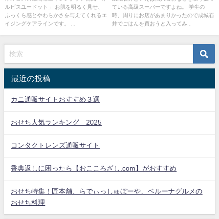
ルビスユードット」 お肌を明るく見せ、
ている高級スーパーですよね。 学生の
ふっくら感とやわらかさを与えてくれるエ
時、周りにお店があまりかったので成城石
イジングケアラインです。 ...
井でごはんを買おうと入ってみ...
最近の投稿
カニ通販サイトおすすめ３選
おせち人気ランキング 2025
コンタクトレンズ通販サイト
香典返しに困ったら【おこころざし.com】がおすすめ
おせち特集！匠本舗、らでぃっしゅぼーや、ベルーナグルメの
おせち料理